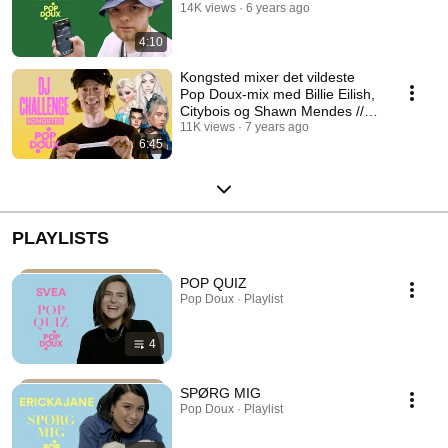
14K views
6 years ago
4:10
Kongsted mixer det vildeste
Pop Doux-mix med Billie Eilish,
Citybois og Shawn Mendes //
Challenge
11K views
7 years ago
6:45
PLAYLISTS
POP QUIZ
Pop Doux · Playlist
4
SPØRG MIG
Pop Doux · Playlist